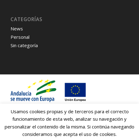
CATEGORÍAS
News
Personal
Sin categoría
Usamos cookies propias y de terceros para el correcto
funcionamiento de esta web, analizar su navegación y
Caro Carretillas S.A. ha recibido una ayuda de la Unión Europea con
personalizar el contenido de la misma. Si continúa navegando
cargo al Programa Operativo FEDER de Andalucía 2014-2020, financiada
como parte de la respuesta de la Unión a la pandemia de COVID-19
consideramos que acepta el uso de cookies.
(REACT-UE), para compensar el sobrecoste energético de gas natural